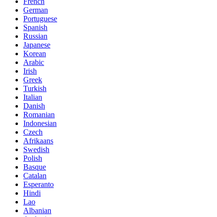
French
German
Portuguese
Spanish
Russian
Japanese
Korean
Arabic
Irish
Greek
Turkish
Italian
Danish
Romanian
Indonesian
Czech
Afrikaans
Swedish
Polish
Basque
Catalan
Esperanto
Hindi
Lao
Albanian