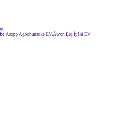
nà
gbe
,
Asopọ Agbohunsoke EV
,
Àwọn Ẹ̀rọ Ìyàrá EV