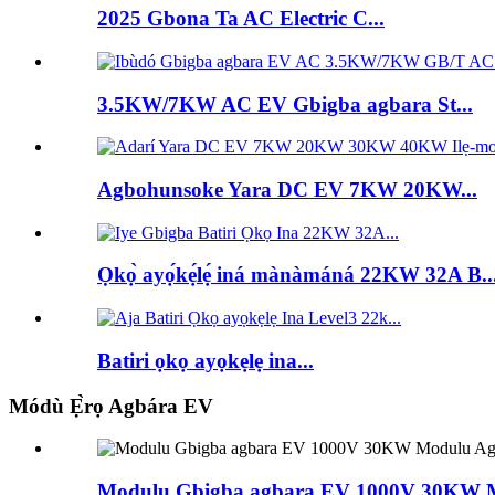
2025 Gbona Ta AC Electric C...
3.5KW/7KW AC EV Gbigba agbara St...
Agbohunsoke Yara DC EV 7KW 20KW...
Ọkọ̀ ayọ́kẹ́lẹ́ iná mànàmáná 22KW 32A B..
Batiri ọkọ ayọkẹlẹ ina...
Módù Ẹ̀rọ Agbára EV
Modulu Gbigba agbara EV 1000V 30KW Mo