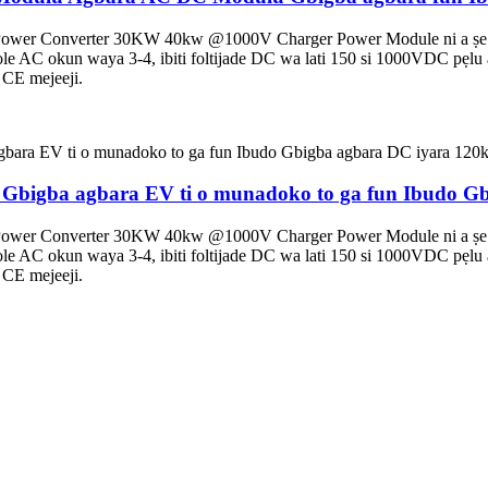
er Converter 30KW 40kw @1000V Charger Power Module ni a ṣe apẹr
iwọle AC okun waya 3-4, ibiti foltijade DC wa lati 150 si 1000VDC p
i CE mejeeji.
bigba agbara EV ti o munadoko to ga fun Ibudo Gb
er Converter 30KW 40kw @1000V Charger Power Module ni a ṣe apẹr
iwọle AC okun waya 3-4, ibiti foltijade DC wa lati 150 si 1000VDC p
i CE mejeeji.