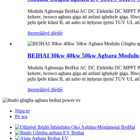
Modulu Agbonaja BeiHai AC DC Elektriki DC MPPT Pow
kekere, iwuwo agbara giga ati anfani igbẹkẹle giga. If
pẹlu ipele kilasi B, ati aabo ni itẹlọrun ijẹrisi TUV UL at
ibeere
àlàyé díẹ̀díẹ̀
BEIHAI 30kw 40kw 50kw Agbara Modulu G
Modulu Agbonaja BeiHai AC DC Elektriki DC MPPT Pow
kekere, iwuwo agbara giga ati anfani igbẹkẹle giga. If
pẹlu ipele kilasi B, ati aabo ni itẹlọrun ijẹrisi TUV UL at
ibeere
àlàyé díẹ̀díẹ̀
Nipa re
Pe wa