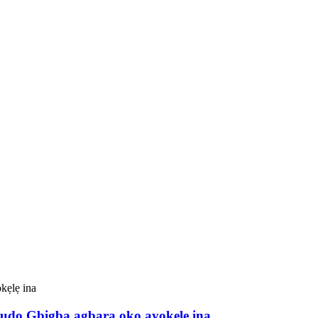
o Gbigba agbara ọkọ ayọkẹlẹ ina