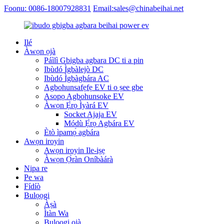
Foonu: 0086-18007928831
Email:sales@chinabeihai.net
Ilé
Àwọn ọjà
Páìlì Gbigba agbara DC ti a pin
Ibùdó Ìgbàlejò DC
Ibùdó Ìgbàgbára AC
Agbohunsafẹfẹ EV ti o ṣee gbe
Asopọ Agbohunsoke EV
Àwọn Ẹ̀rọ Ìyàrá EV
Socket Ajaja EV
Módù Ẹ̀rọ Agbára EV
Ètò ìpamọ́ agbára
Awọn iroyin
Awọn iroyin Ile-iṣẹ
Àwọn Ọ̀ràn Oníbàárà
Nipa re
Pe wa
Fídíò
Bulọọgi
Àṣà
Ìtàn Wa
Bulọọgi ọjà