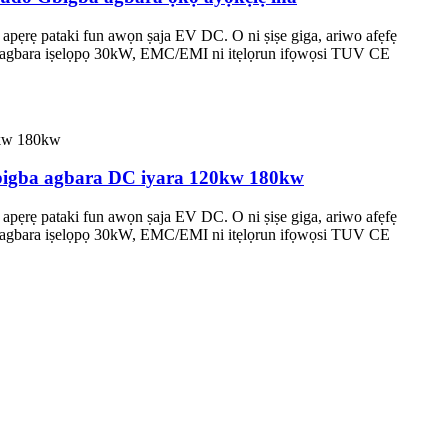
ẹ pataki fun awọn ṣaja EV DC. O ni ṣiṣe giga, ariwo afẹfẹ
ẹlu agbara iṣelọpọ 30kW, EMC/EMI ni itẹlọrun ifọwọsi TUV CE
igba agbara DC iyara 120kw 180kw
ẹ pataki fun awọn ṣaja EV DC. O ni ṣiṣe giga, ariwo afẹfẹ
ẹlu agbara iṣelọpọ 30kW, EMC/EMI ni itẹlọrun ifọwọsi TUV CE