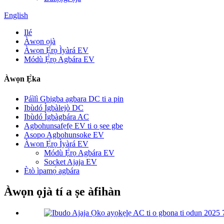
English
Ilé
Àwọn ọjà
Àwọn Ẹ̀rọ Ìyàrá EV
Módù Ẹ̀rọ Agbára EV
Àwọn Ẹ̀ka
Páìlì Gbigba agbara DC ti a pin
Ibùdó Ìgbàlejò DC
Ibùdó Ìgbàgbára AC
Agbohunsafẹfẹ EV ti o ṣee gbe
Asopọ Agbohunsoke EV
Àwọn Ẹ̀rọ Ìyàrá EV
Módù Ẹ̀rọ Agbára EV
Socket Ajaja EV
Ètò ìpamọ́ agbára
Àwọn ọjà tí a ṣe àfihàn