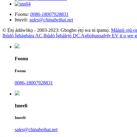
Foonu:
0086-18007928831
Imeeli:
sales@chinabeihai.net
© Ẹ̀tọ́ àdáwòkọ - 2003-2023: Gbogbo ẹ̀tọ́ wa ni ipamọ́.
Máàpù ojú-ọ̀
Ibùdó Ìgbàgbára AC
,
Ibùdó Ìgbàlejò DC
,
Agbohunsafẹfẹ EV ti o ṣee 
Foonu
Foonu
0086-18007928831
Imeeli
Imeeli
sales@chinabeihai.net