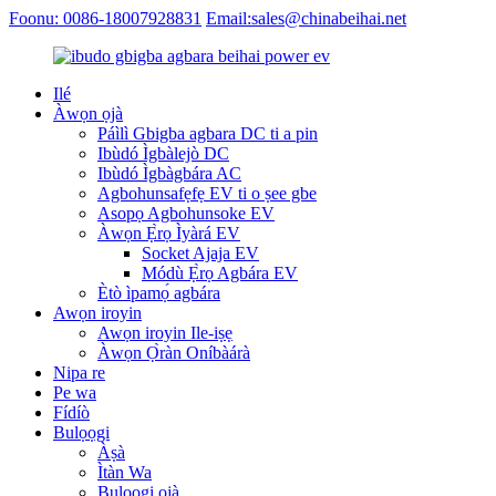
Foonu: 0086-18007928831
Email:sales@chinabeihai.net
Ilé
Àwọn ọjà
Páìlì Gbigba agbara DC ti a pin
Ibùdó Ìgbàlejò DC
Ibùdó Ìgbàgbára AC
Agbohunsafẹfẹ EV ti o ṣee gbe
Asopọ Agbohunsoke EV
Àwọn Ẹ̀rọ Ìyàrá EV
Socket Ajaja EV
Módù Ẹ̀rọ Agbára EV
Ètò ìpamọ́ agbára
Awọn iroyin
Awọn iroyin Ile-iṣẹ
Àwọn Ọ̀ràn Oníbàárà
Nipa re
Pe wa
Fídíò
Bulọọgi
Àṣà
Ìtàn Wa
Bulọọgi ọjà