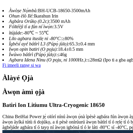
Àwòṣe Nọ́mbà:
BH-UCB-18650-3500mAh
Ohun èlò Ilé:
Ikarahun Irin
Agbára Orúkọ (0.2c):
3500 mAh
Fóltéèjì tí a fún ní ìwọ̀n:
3.5V
ìtújáde:
-80℃ ~ 55℃
Lilo agbara itusilẹ ni -80°C:
≥80%
Ìgbésí ayé bátìrì L3 (Púpọ̀ jùlọ):
65.3±0.4 mm
Iwọn opin batiri (O pọju):
18.4±0.5 mm
Ìwúwo bátìrì (Púpọ̀ jùlọ):
≤46g
Agbara Idena Ninu (O pọju, ni 1000Hz.):
≤28mΩ (Ipo ti a gba agb
Fi imeeli ranṣẹ si wa
Àlàyé Ọjà
Àwọn àmì ọjà
Batiri Ion Litiumu Ultra-Cryogenic 18650
China BeiHai Power jẹ́ olórí nínú àwọn ọ̀nà ìpèsè agbára fún àwọn àyík
àwọn àyíká tútù ń dojúkọ, a ń pèsè onírúurú àwọn bátìrì tí ó rẹlẹ̀ tí ó
àgbéjáde agbára tí ó tayọ ní àwọn igbóná tí ó le láti -80°C sí -40°C, pẹ̀l