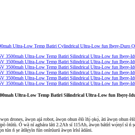
 3500mah Ultra-Low Temp Batiri Silindrical Ultra-Low fun Ibẹrẹ-I
 àwọn drones, àwọn ajá robot, àwọn ohun èlò ìfọ́ ọkọ̀, àti àwọn ohun èlò ọm
pò òtútù. Ó wà ní agbára láti 2.2Ah sí 115Ah, àwọn bátírì wọ̀nyí sì ń ṣe à
́n tún ń ṣe àtìlẹ́yìn fún onírúurú àwọn ìrísí àdáni.