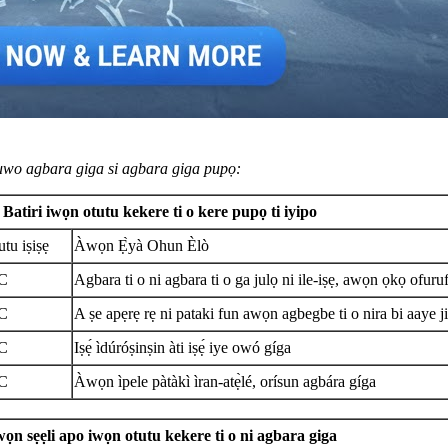
wuwo agbara giga si agbara giga pupọ:
Batiri iwọn otutu kekere ti o kere pupọ ti iyipo
utu iṣiṣẹ
Àwọn Ẹ̀yà Ohun Èlò
°C
Agbara ti o ni agbara ti o ga julọ ni ile-iṣẹ, awọn ọkọ ofuru
°C
A ṣe apẹrẹ rẹ ni pataki fun awọn agbegbe ti o nira bi aaye 
°C
Iṣẹ́ ìdúróṣinṣin àti iṣẹ́ iye owó gíga
°C
Àwọn ìpele pàtàkì ìran-atẹ̀lé, orísun agbára gíga
ọn sẹẹli apo iwọn otutu kekere ti o ni agbara giga