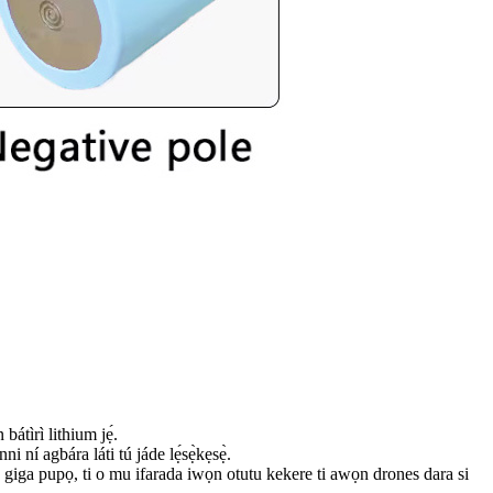
átìrì lithium jẹ́.
 ní agbára láti tú jáde lẹ́sẹ̀kẹsẹ̀.
a pupọ, ti o mu ifarada iwọn otutu kekere ti awọn drones dara si