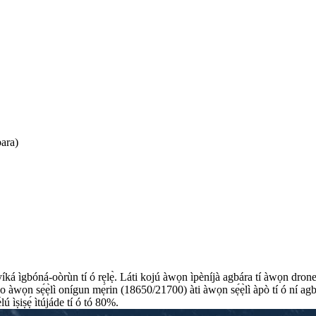
ara)
á ìgbóná-oòrùn tí ó rẹlẹ̀. Láti kojú àwọn ìpèníjà agbára tí àwọn drones,
 bo àwọn sẹ́ẹ̀lì onígun mẹ́rin (18650/21700) àti àwọn sẹ́ẹ̀lì àpò tí ó ní 
ú ìṣiṣẹ́ ìtújáde tí ó tó 80%.