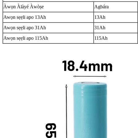
Àwọn Àlàyé Àwòṣe
Agbára
Awọn sẹẹli apo 13Ah
13Ah
Awọn sẹẹli apo 31Ah
31Ah
Awọn sẹẹli apo 115Ah
115Ah