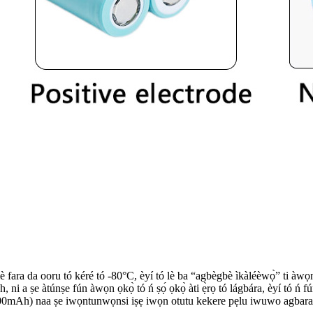
è fara da ooru tó kéré tó -80°C, èyí tó lè ba “agbègbè ìkàléèwọ̀” ti àwọn b
i a ṣe àtúnṣe fún àwọn ọkọ̀ tó ń ṣọ́ ọkọ̀ àti ẹ̀rọ tó lágbára, èyí tó ń fúnni
Ah) naa ṣe iwọntunwọnsi iṣẹ iwọn otutu kekere pẹlu iwuwo agbara gig