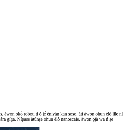
 àwọn ọkọ̀ roboti tí ó jẹ́ ènìyàn kan ṣoṣo, àti àwọn ohun èlò líle ní
agbára gíga. Nípasẹ̀ àtúnṣe ohun èlò nanoscale, àwọn ọjà wa ń ṣe