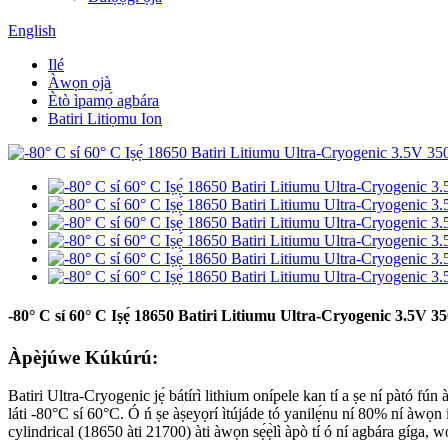
English
Ilé
Àwọn ọjà
Ètò ìpamọ́ agbára
Batiri Litiọmu Ion
-80° C sí 60° C Iṣẹ́ 18650 Batiri Litiumu Ultra-Cryogenic 3.5V
Àpèjúwe Kúkúrú:
Batiri Ultra-Cryogenic jẹ́ bátírì lithium onípele kan tí a ṣe ní pàtó fún
láti -80°C sí 60°C. Ó ń ṣe àṣeyọrí ìtújáde tó yanilẹ́nu ní 80% ní àwọn i
cylindrical (18650 àti 21700) àti àwọn sẹ́ẹ̀lì àpò tí ó ní agbára gíga, wọ