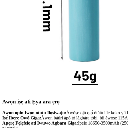
Awọn iṣẹ ati Ẹya ara ẹrọ
Awọn opin Iwọn otutu Ilọsiwaju:
Àwòṣe ojú ọjọ́ òtútù líle koko yìí l
Iṣẹ́ Ibẹrẹ Owó Gíga:
Àwọn bátìrì àpò tó lágbára tóbi, bíi àwòṣe 115Ah, n
Apẹrẹ Fẹlẹfẹlẹ ati Iwuwo Agbara Giga:
Ipele 18650-3500mAh (2500m