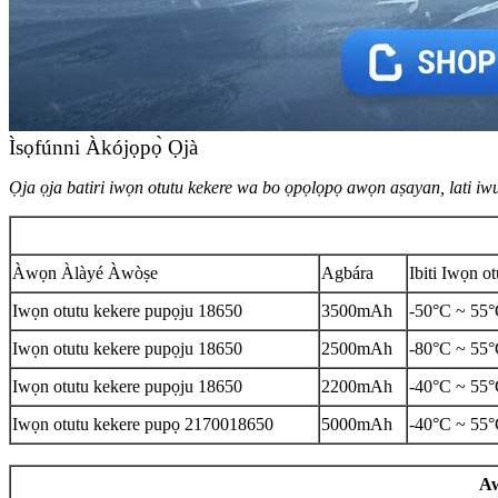
Ìsọfúnni Àkójọpọ̀ Ọjà
Ọja ọja batiri iwọn otutu kekere wa bo ọpọlọpọ awọn aṣayan, lati i
Àwọn Àlàyé Àwòṣe
Agbára
Ibiti Iwọn ot
Iwọn otutu kekere pupọju 18650
3500mAh
-50°C ~ 55
Iwọn otutu kekere pupọju 18650
2500mAh
-80°C ~ 55
Iwọn otutu kekere pupọju 18650
2200mAh
-40°C ~ 55
Iwọn otutu kekere pupọ 2170018650
5000mAh
-40°C ~ 55
Aw