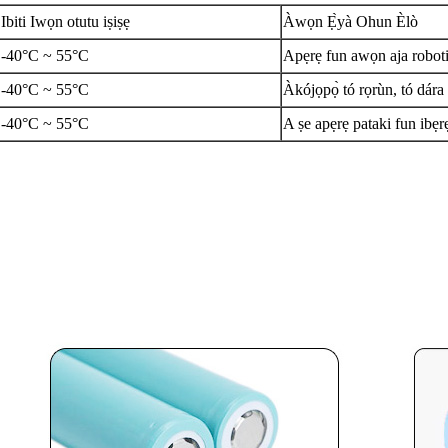
Ibiti Iwọn otutu iṣiṣẹ
Àwọn Ẹ̀yà Ohun Èlò
-40°C ~ 55°C
Apẹrẹ fun awọn aja roboti
-40°C ~ 55°C
Àkójọpọ̀ tó rọrùn, tó dára 
-40°C ~ 55°C
A ṣe apẹrẹ pataki fun ibẹr