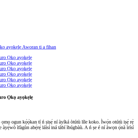
duro Ọkọ ayọkẹlẹ
ọ ogun kọ̀ọ̀kan tí ń ṣiṣẹ́ ní àyíká òtútù líle koko. Ìwọ̀n otútù iṣẹ́ rẹ̀
yẹ̀wò ìfàgùn abẹ́rẹ́ láìsí iná tàbí ìbúgbàù. A ń ṣe é ní àwọn ọ̀nà ìrísí