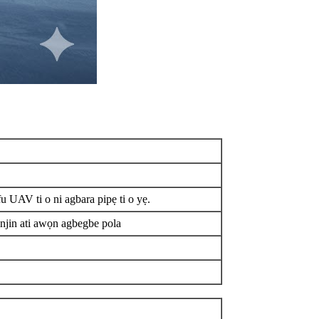
fu UAV ti o ni agbara pipẹ ti o yẹ.
jinjin ati awọn agbegbe pola