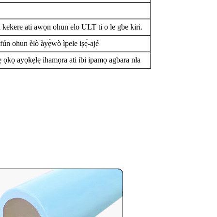
 kekere ati awọn ohun elo ULT ti o le gbe kiri.
fún ohun èlò àyẹ̀wò ìpele iṣẹ́-ajé
ẹ ọkọ ayọkẹlẹ ihamọra ati ibi ipamọ agbara nla